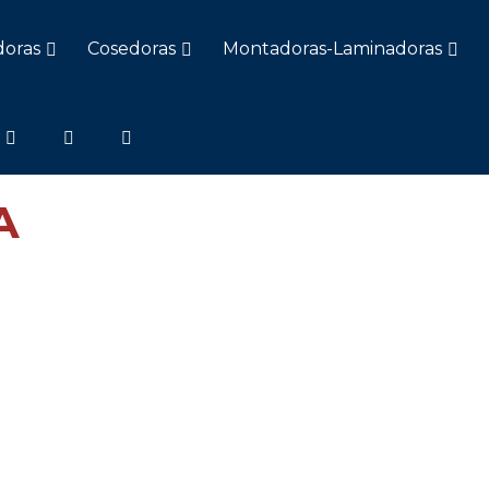
doras
Cosedoras
Montadoras-Laminadoras
A