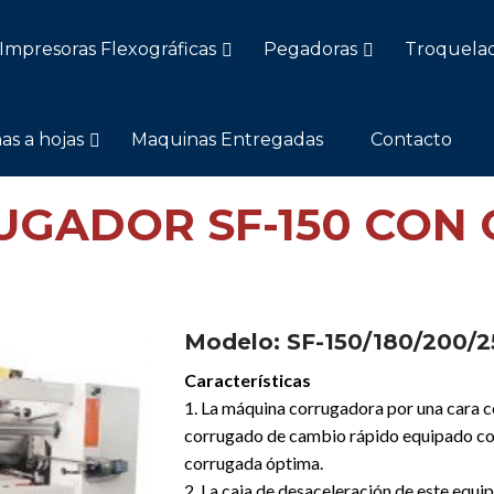
Impresoras Flexográficas
Pegadoras
Troquela
as a hojas
Maquinas Entregadas
Contacto
UGADOR SF-150 CON 
Modelo
: SF-150/180/200/
Características
1. La máquina corrugadora por una cara 
corrugado de cambio rápido equipado con
corrugada óptima.
2. La caja de desaceleración de este equip