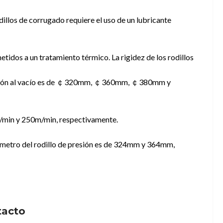
illos de corrugado requiere el uso de un lubricante
tidos a un tratamiento térmico. La rigidez de los rodillos
 succión al vacío es de ￠320mm, ￠360mm, ￠380mm y
/min y 250m/min, respectivamente.
iámetro del rodillo de presión es de 324mm y 364mm,
tacto