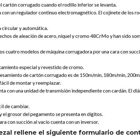
el cartón corrugado cuando el rodillo inferior se levanta.
con un regulador continuo electromagnético. El cojinete de los rod
circular y automática.
 hechos de aleación de acero, níquel y cromo 48CrMo y han sido some
 de los cuatro modelos de máquina corrugadora por una cara con
atamiento especial y revestido de cromo.
ocesamiento de cartón corrugado es de 150m/min, 180m/min, 200m
fácil de montar y reemplazar.
nta con una unidad de transmisión independiente con cardán. El d
il de cambiar.
y el grosor del pegamento se presenta en dígitos.
ra con succión al vacío cuenta con un inversor.
zal rellene el siguiente formulario de con