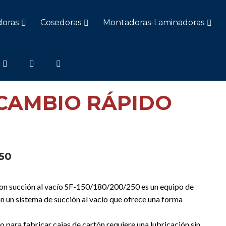
doras
Cosedoras
Montadoras-Laminadoras
CAMBIO RÁPIDO
250
con succión al vacío SF-150/180/200/250 es un equipo de
 un sistema de succión al vacío que ofrece una forma
o para fabricar cajas de cartón requiere una lubricación sin