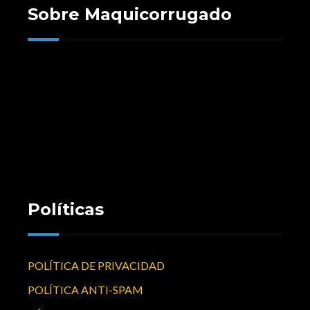
Sobre Maquicorrugado
Maquicorrugado es una empresa que nace como fruto
de la experiencia de largos años de expertise y
asesorías en el mercado corrugador nacional e
internacional , como Argentina, Chile , Uruguay, Perú,
Colombia , Ecuador, Mexico etc.
Políticas
POLÍTICA DE PRIVACIDAD
POLÍTICA ANTI-SPAM