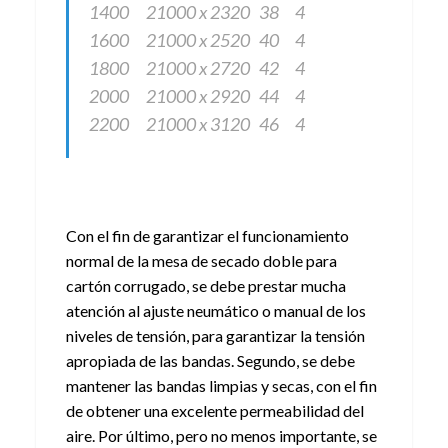
1400
21000 x 2320
38
4
1600
21000 x 2520
40
4
1800
21000 x 2720
42
4
2000
21000 x 2920
44
4
2200
21000 x 3120
46
4
Con el fin de garantizar el funcionamiento
normal de la mesa de secado doble para
cartón corrugado, se debe prestar mucha
atención al ajuste neumático o manual de los
niveles de tensión, para garantizar la tensión
apropiada de las bandas. Segundo, se debe
mantener las bandas limpias y secas, con el fin
de obtener una excelente permeabilidad del
aire. Por último, pero no menos importante, se